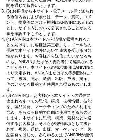
関を通じて報告いたします。
(3) お客様から本サイトへ電子メール等で送られ
る通信内容および素材は、データ、質問、コメ
ント、提案等における権利はANIVINにあるもの
とし、サイト内において公表されることがある
事を確認するものとします。
(4) ANIVINは本サイトから情報が収穫されるこ
とを妨げず、お客様は第三者より、メール他の
手段で本サイト内外において連絡を受ける可能
性があります。お客様から送信したいかなるも
のも、ANIVINまたはその委託者にて編集される
ことがあり、本サイトへの掲示如何はANIVINに
より決定され、ANIVINまたはその系列団体によ
って、複製、開示、送信、出版、放送、掲示、
他のいかなる目的でも使用され得るものとしま
す。
(5) ANIVINは、お客様から本サイトへの通信に
含まれるすべての思想、構想、技術情報、技能
を、製品開発、マーケティングのための利用を
含め、あらゆる目的で自由に使用できるものと
します。本サイトに思想、構想、素材などを送
信するお客様は、それらが秘密事項として扱わ
れず、複製、送信、出版、マーケティング、製
品開発をはじめ、あらゆる方法でANIVINが無償