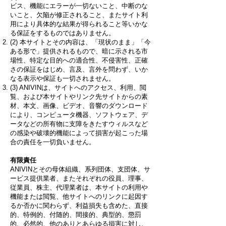
ビス、機能にエラーが一切ないこと、中断のな
いこと、欠陥が修正されること、またサイト利
用により具体的な結果が得られること等いかな
る保証をするものではありません。
(2) 本サイトとその内容は、「現状のまま」「今
ある形で」提供されるもので、暗に示される市
場性、特定な目的への適合性、不侵害性、正確
さの保証をはじめ、言及、言外を問わず、いか
なる表示や保証も一切されません。
(3) ANIVINは、サイトへのアクセス、利用、閲
覧、および本サイトやリンク先サイトからの素
材、本文、画像、ビデオ、音響のダウンロード
により、コンピュータ機器、ソフトウェア、デ
ータなどの所有物に支障をきたすウィルスなど
の感染や破壊的機能によって損害が起こった場
合の責任を一切負いません。
有限責任
ANIVINとその母体組織、系列団体、支団体、サ
ービス提供業者、またそれぞれの役員、理事、
従業員、株主、代理業者は、本サイトの利用や
機能または閲覧、他サイトへのリンクに起因す
るか否かに関わらず、利益損失も含めた、直接
的、特例的、付随的、間接的、典型的、懲罰
的、必然的、他のありとあらゆる損害に対し、