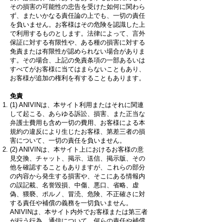
その損害の可能性の忠告を受けた如何に関わら
ず、またいかなる責任論の上でも、一切の責任
を負いません。お客様はその危険を認識した上
で利用するものとします。法律によって、言外
保証に対する有限性や、ある種の損害に対する
免責または有限性が認められない場合がありま
す。その場合、上記の免責条項の一部あるいは
すべてがお客様に当てはまらないこともあり、
お客様が追加の権利を有することもあります。
免責
(1) ANIVINは、本サイト利用またはそれに関連
して起こる、あらゆる訴訟、損害、また正当な
弁護士費用も含め一切の費用、お客様による本
規約の違反により生じたお客様、第差三者の損
害について、一切の責任を負いません。
(2) ANIVINは、本サイト上におけるお客様の意
見交換、チャット、掲示、送信、掲示版、その
他を確認することもありますが、これらの部分
の内容から発生する損害や、そこにある情報内
の誤記載、名誉毀損、中傷、悪口、省略、虚
偽、猥褻、ポルノ、冒涜、危険、不正確さに対
する責任や補償の義務を一切負いません。
ANIVINは、本サイト内外でお客様または第三者
が行う行為、通信について、何らの責任や補償