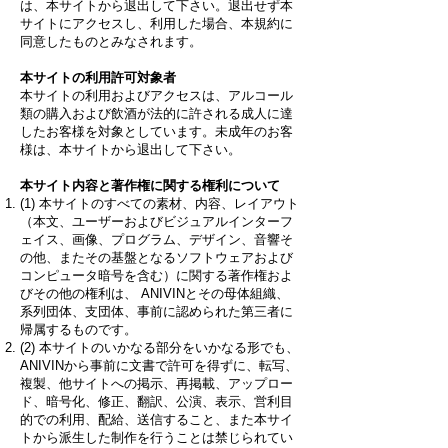
は、本サイトから退出して下さい。退出せず本
サイトにアクセスし、利用した場合、本規約に
同意したものとみなされます。
本サイトの利用許可対象者
本サイトの利用およびアクセスは、アルコール
類の購入および飲酒が法的に許される成人に達
したお客様を対象としています。未成年のお客
様は、本サイトから退出して下さい。
本サイト内容と著作権に関する権利について
(1) 本サイトのすべての素材、内容、レイアウト
（本文、ユーザーおよびビジュアルインターフ
ェイス、画像、プログラム、デザイン、音響そ
の他、またその基盤となるソフトウェアおよび
コンピュータ暗号を含む）に関する著作権およ
びその他の権利は、 ANIVINとその母体組織、
系列団体、支団体、事前に認められた第三者に
帰属するものです。
(2) 本サイトのいかなる部分をいかなる形でも、
ANIVINから事前に文書で許可を得ずに、転写、
複製、他サイトへの掲示、再掲載、アップロー
ド、暗号化、修正、翻訳、公演、表示、営利目
的での利用、配給、送信すること、また本サイ
トから派生した制作を行うことは禁じられてい