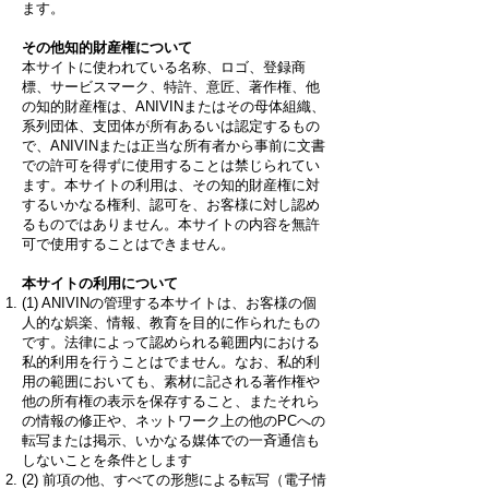
ます。
その他知的財産権について
本サイトに使われている名称、ロゴ、登録商
標、サービスマーク、特許、意匠、著作権、他
の知的財産権は、ANIVINまたはその母体組織、
系列団体、支団体が所有あるいは認定するもの
で、ANIVINまたは正当な所有者から事前に文書
での許可を得ずに使用することは禁じられてい
ます。本サイトの利用は、その知的財産権に対
するいかなる権利、認可を、お客様に対し認め
るものではありません。本サイトの内容を無許
可で使用することはできません。
本サイトの利用について
(1) ANIVINの管理する本サイトは、お客様の個
人的な娯楽、情報、教育を目的に作られたもの
です。法律によって認められる範囲内における
私的利用を行うことはでません。なお、私的利
用の範囲においても、素材に記される著作権や
他の所有権の表示を保存すること、またそれら
の情報の修正や、ネットワーク上の他のPCへの
転写または掲示、いかなる媒体での一斉通信も
しないことを条件とします
(2) 前項の他、すべての形態による転写（電子情