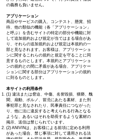
の義務も負いません。
アプリケーション
商品やサービスの購入、コンテスト、懸賞、招
待、他の類似の機能（各「アプリケーション」
と呼ぶ）を含むサイトの特定の部分や機能に対
して追加規約および規定が当てはまる場合があ
り、それらの追加規約および規定は本規約の一
部と見なされます。お客様は、アプリケーショ
ンに関するこれらの規約と規定を守ることに同
意するものとします。本規約とアプリケーショ
ンの規約との間に矛盾がある場合、アプリケー
ションに関する部分はアプリケーションの規約
に則るものとします。
本サイトの利用条件
(1) 違法または脅迫、中傷、名誉毀損、猥褻、醜
聞、扇動、ポルノ、冒涜にあたる素材、また刑
事犯罪と見なされたり、民事責任につながった
り、他に法に違反すると考えられる行為となる
ような、あるいはそれを助長するような素材の
掲示、送信は禁じられています。
(2) ANIVINは、お客様による前項に定める利用
があった場合、禁じ事項に対して適用される法
律や規則、また司法当局、裁判所命令、政府機