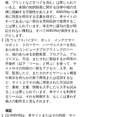
報、プリントなどすべてを含む）は禁じられて
いる上、各国の知的財産に関する法律や他の法
律に抵触する可能性があります。ANIVINから事
前に同意を明示する文書を得ずに、本サイトの
すべてあるいは一部分を営利目的で使用するこ
とは禁じられています。本文中に譲与の旨が明
記されない権利は、すべてANIVINが保持するも
のとします。
(3) ウェブスパイダー、ボット、インデクサー、
ロボット、クローラー、ハーヴェスターを含む
あらゆるコンピュータプログラミングのツー
ル、他のあらゆる自動装置、プログラム、アル
ゴリズム、方法、またそれに類似するか同等の
手操作（以下「ツール」と呼ぶ）を使って、サ
イトやその内容の一部をアクセス、入手、転
写、監視したり、またそのナビゲーション構造
や表示を何らかの形で再現または迂回するな
ど、サイト上でその為に用意された方法以外
で、素材、文書、情報を入手したり入手を試み
ることは禁じられています。本サイトを利用す
るツールは、それを制御する、もしくは著わす
個人の動作主と見なされます。
保証
(1) ANIVINは、本サイトまたはその内容、サー